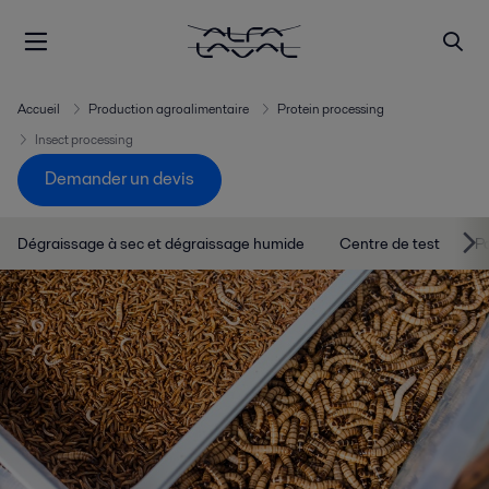
Accueil
Production agroalimentaire
Protein processing
Insect processing
Demander un devis
Dégraissage à sec et dégraissage humide
Centre de test
P