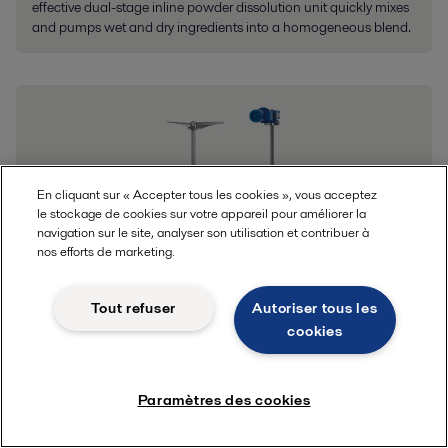
effective dual-stage inline powder dissolution unit quickly mixes
and pumps wet and dry ingredients into a homogeneous blend.
En cliquant sur « Accepter tous les cookies », vous acceptez
le stockage de cookies sur votre appareil pour améliorer la
navigation sur le site, analyser son utilisation et contribuer à
nos efforts de marketing.
Tout refuser
Autoriser tous les
cookies
Agitateurs
Our agitators have a flexible, modular design and enable you to
tailor a mixing solution to your exact requirements.
Paramètres des cookies