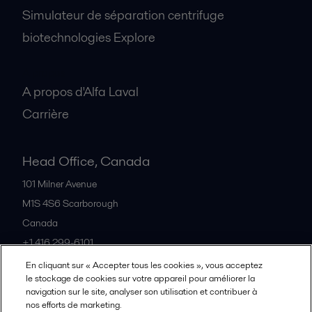
Simulateur de séparation centrifuge
biotechnologies Explore
A propos
A propos d'Alfa Laval
Carrière
Head Office, Canada
101 Milner Avenue
M1S 4S6
Scarborough
Canada
+1 416 299-6101
En cliquant sur « Accepter tous les cookies », vous acceptez
le stockage de cookies sur votre appareil pour améliorer la
Tous les bureaux et partenaires
navigation sur le site, analyser son utilisation et contribuer à
nos efforts de marketing.