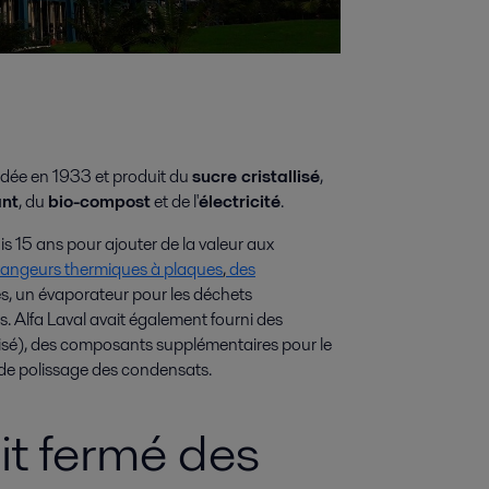
ondée en 1933 et produit du
sucre cristallisé
,
ant
, du
bio-compost
et de l'
électricité
.
is 15 ans pour ajouter de la valeur aux
angeurs thermiques à plaques
,
des
es, un évaporateur pour les déchets
 Alfa Laval avait également fourni des
tisé), des composants supplémentaires pour le
 de polissage des condensats.
it fermé des