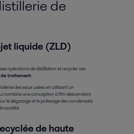
stillerie de
ejet liquide (ZLD)
ses opérations de distillation et recycler ces
 de traitement
.
roblème des eaux usées en utilisant un
qui combine une conception à film descendant
pour le dégazage et le polissage des condensats
la société.
 recyclée de haute