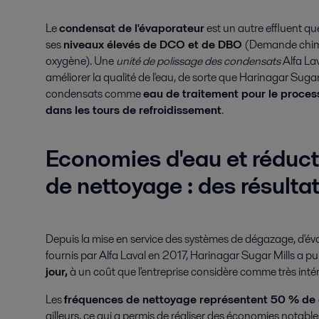
Le
condensat de l'évaporateur
est un autre effluent que
ses
niveaux élevés de DCO et de DBO
(Demande chimi
oxygène). Une
unité de polissage des condensats
Alfa Lav
améliorer la qualité de l'eau, de sorte que Harinagar Suga
condensats comme
eau de traitement pour le proces
dans les tours de refroidissement
.
Economies d'eau et réduct
de nettoyage : des résultat
Depuis la mise en service des systèmes de dégazage, d'é
fournis par Alfa Laval en 2017, Harinagar Sugar Mills a p
jour,
à un coût que l'entreprise considère comme très inté
Les
fréquences de nettoyage représentent 50 % de c
ailleurs, ce qui a permis de réaliser des économies notable