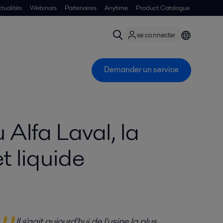
tualités
Webinars
Partenaires
Anytime
Product Catalogue
se connecter
Demander un service
Alfa Laval, la
et liquide
Il s'agit aujourd'hui de l'usine la plus