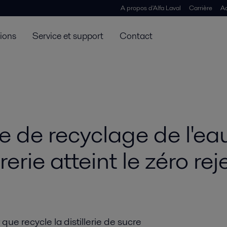
A propos d'Alfa Laval
Carrière
Ac
tions
Service et support
Contact
de recyclage de l'eau 
rerie atteint le zéro rej
que recycle la distillerie de sucre