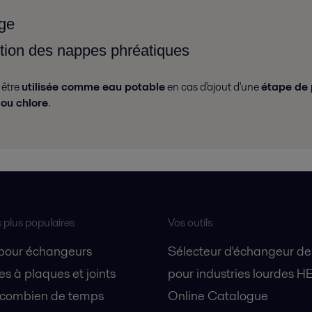
age
ution des nappes phréatiques
 être
utilisée comme eau potable
en cas d'ajout d'une
étape de p
 ou chlore
.
s plus populaires
Vos outils
 pour échangeurs
Sélecteur d'échangeur de
s à plaques et joints
pour industries lourdes H
 combien de temps
Online Catalogue