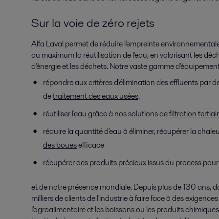
Sur la voie de zéro rejets
Alfa Laval permet de réduire l'empreinte environnementale
au maximum la réutilisation de l'eau, en valorisant les d
d'énergie et les déchets. Notre vaste gamme d'équipements 
répondre aux critères d'élimination des effluents par 
de
traitement des eaux usées
.
réutiliser l'eau grâce à nos solutions de
filtration tertiai
réduire la quantité d'eau à éliminer, récupérer la chal
des boues
efficace
récupérer des produits précieux
issus du process pour l
et de notre présence mondiale. Depuis plus de 130 ans, d
milliers de clients de l'industrie à faire face à des exigenc
l'agroalimentaire et les boissons ou les produits chimique