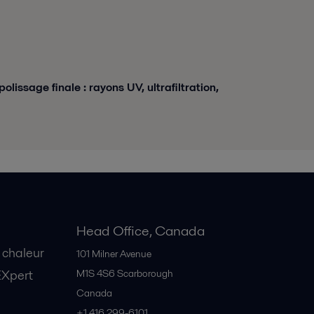
olissage finale : rayons UV, ultrafiltration,
Head Office, Canada
 chaleur
101 Milner Avenue
EXpert
M1S 4S6
Scarborough
Canada
+1 416 299-6101