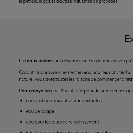
le pétrole, le gaz et d'autres industries de procédés.
Ex
Les
eaux usées
sont devenues une ressource en eau préci
Garantir l'approvisionnement en eau pour les activités hum
nature : vous avez toutes les raisons de commencer à re
t
L'
eau recyclée
peut être utilisée pour de nombreuses appl
eau destinée aux activités industrielles
eau de lavage
eau pour les tours de refroidissement
irrigation de surface des cultures, vignobles