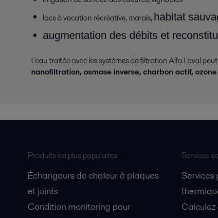
habitat sauv
lacs à vocation récréative, marais,
augmentation des débits et reconstit
L'eau traitée avec les systèmes de filtration Alfa Laval peut
nanofiltration, osmose inverse, charbon actif, ozone
Produits les plus populaires
Services le
Échangeurs de chaleur à plaques
Services
et joints
thermique
Condition monitoring pour
Calculez