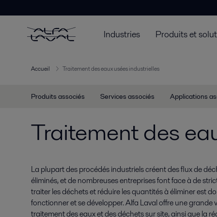
Industries
Produits et solu
Accueil
Traitement des eaux usées industrielles
Produits associés
Services associés
Applications a
Traitement des eau
La plupart des procédés industriels créent des flux de déch
éliminés, et de nombreuses entreprises font face à de stric
traiter les déchets et réduire les quantités à éliminer est 
fonctionner et se développer. Alfa Laval offre une grande v
traitement des eaux et des déchets sur site, ainsi que la ré