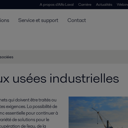
A propos d'Alfa Laval
Carrière
Actualités
Webin
tions
Service et support
Contact
ssociées
x usées industrielles
ets qui doivent être traités ou
tes exigences. La possibilité de
donc essentielle pour continuer à
ariété de solutions pour le
cupération de l'eau, de la