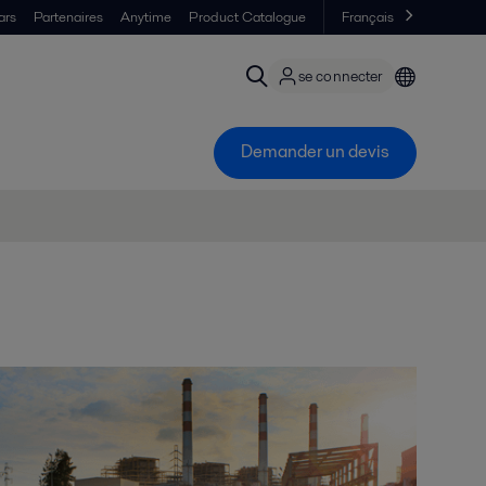
ars
Partenaires
Anytime
Product Catalogue
Français
se connecter
Demander un devis