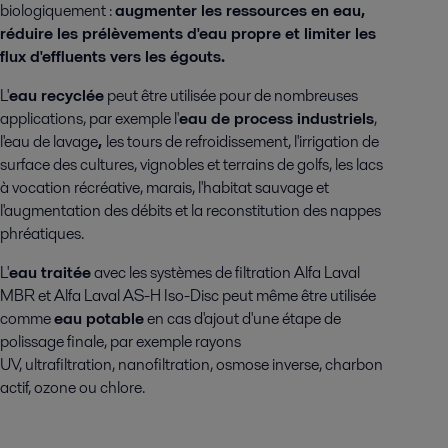
biologiquement :
augmenter les ressources en eau,
réduire les prélèvements d'eau propre et limiter les
flux d'effluents vers les égouts.
L'
eau recyclée
peut être utilisée pour de nombreuses
applications, par exemple l'
eau de process industriels
,
l'eau de lavage
,
les tours de refroidissement, l'irrigation de
surface des cultures, vignobles et terrains de golfs, les lacs
à vocation récréative, marais, l'habitat sauvage et
l'augmentation des débits et la reconstitution des nappes
phréatiques.
L'
eau traitée
avec les systèmes de filtration Alfa Laval
MBR et Alfa Laval AS-H Iso-Disc peut même être utilisée
comme
eau potable
en cas d'ajout d'une étape de
polissage finale, par exemple rayons
UV, ultrafiltration, nanofiltration, osmose inverse, charbon
actif, ozone ou chlore.