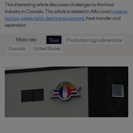
This interesting article discusses challenges to the food
industry in Canada. The article is related to Alfa Laval
hygienic
pumps
,
valves
,
tank cleaning equipment
, heat transfer and
seperation
Mots-clés
Tous
Production agroalimentaire
Canada
United States