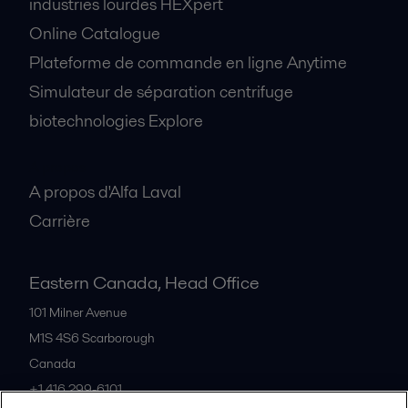
industries lourdes HEXpert
Online Catalogue
Plateforme de commande en ligne Anytime
Simulateur de séparation centrifuge
biotechnologies Explore
A propos
A propos d'Alfa Laval
Carrière
Eastern Canada, Head Office
101 Milner Avenue
M1S 4S6
Scarborough
Canada
+1 416 299-6101