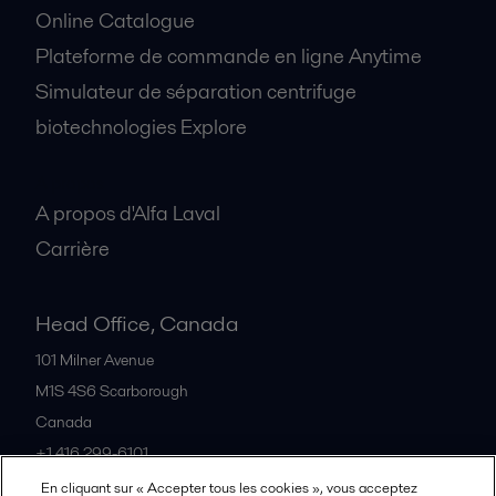
Online Catalogue
Plateforme de commande en ligne Anytime
Simulateur de séparation centrifuge
biotechnologies Explore
A propos
A propos d'Alfa Laval
Carrière
Head Office, Canada
101 Milner Avenue
M1S 4S6
Scarborough
Canada
+1 416 299-6101
En cliquant sur « Accepter tous les cookies », vous acceptez