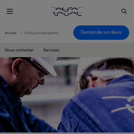
Demander un devis
Accueil
Utility process systems
Nous contacter
Services