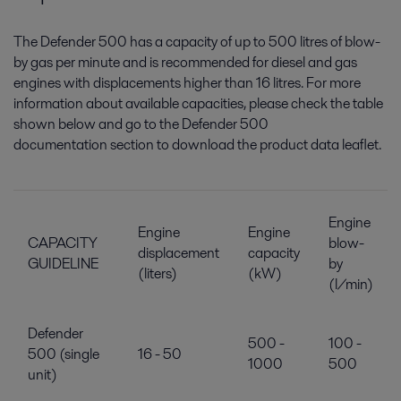
The Defender 500 has a capacity of up to 500 litres of blow-
by gas per minute and is recommended for diesel and gas
engines with displacements higher than 16 litres. For more
information about available capacities, please check the table
shown below and go to the Defender 500
documentation section to download the product data leaflet.
Engine
Engine
Engine
CAPACITY
blow-
displacement
capacity
GUIDELINE
by
(liters)
(kW)
(l/min)
Defender
500 -
100 -
500 (single
16 - 50
1000
500
unit)