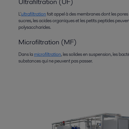
Ultrafiltration (UF)
L'
ultrafiltration
fait appel à des membranes dont les pores son
sucres, les acides organiques et les petits peptides peuvent
polysaccharides.
Microfiltration (MF)
Dans la
microfiltration
, les solides en suspension, les bac
substances qui ne peuvent pas passer.