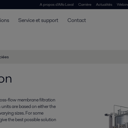
A propos d'Alfa Laval
Carrière
Actualités
Webin
tions
Service et support
Contact
ciées
ion
ross-flow membrane filtration
nits are based on either the
varying sizes. For some
ive the best possible solution