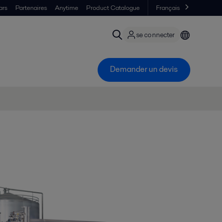
ars
Partenaires
Anytime
Product Catalogue
Français
se connecter
Demander un devis