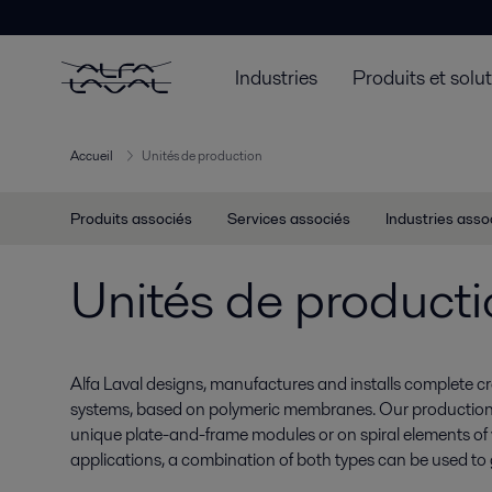
Industries
Produits et solu
Accueil
Unités de production
Produits associés
Services associés
Industries asso
Unités de product
Alfa Laval designs, manufactures and installs complete c
systems, based on polymeric membranes. Our production u
unique plate-and-frame modules or on spiral elements of 
applications, a combination of both types can be used to g