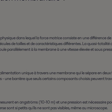
physique dans lequel la force motrice consiste en une différence d
les de tailles et de caractéristiques différentes. La quasi-totalité de
 s'écoule parallèlement à la membrane à une vitesse élevée et sous press
d'alimentation unique à travers une membrane qui le sépare en deux f
s - une barrière que seuls certains composants choisis peuvent trav
mesurent en angströms (10-10 m) et une pression est nécessaire pour f
rse sont si petits qu'ils ne sont pas visibles, même au microscope.