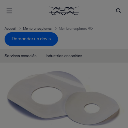
Accueil
Membranes planes
Membranes planes RO
Demander un devis
Services associés
Industries associées