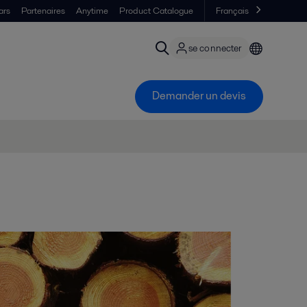
ars
Partenaires
Anytime
Product Catalogue
Français
se connecter
Demander un devis