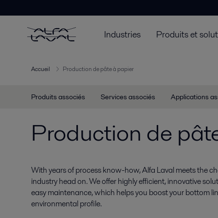
Industries
Produits et solu
Accueil
Production de pâte à papier
Produits associés
Services associés
Applications a
Production de pâte
With years of process know-how, Alfa Laval meets the ch
industry head on. We offer highly efficient, innovative sol
easy maintenance, which helps you boost your bottom li
environmental profile.