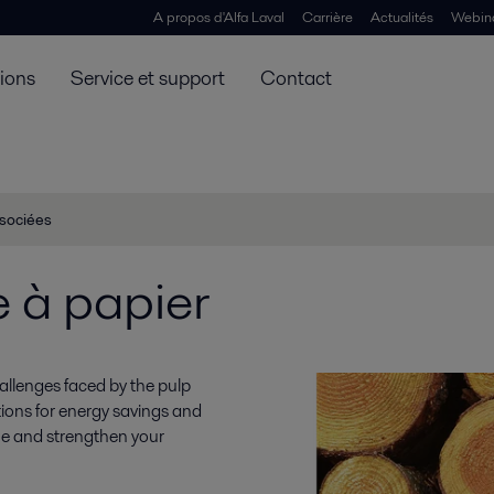
A propos d'Alfa Laval
Carrière
Actualités
Webin
tions
Service et support
Contact
ssociées
 à papier
allenges faced by the pulp
utions for energy savings and
ne and strengthen your