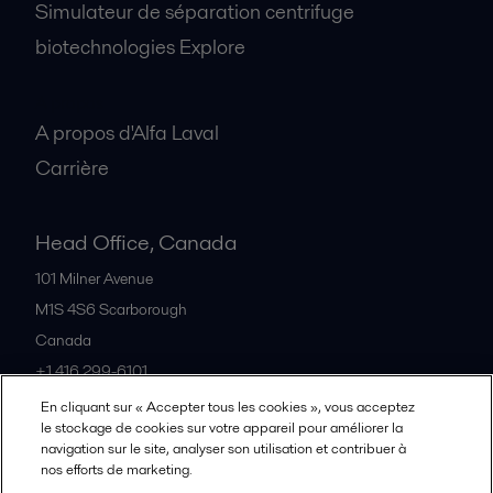
Simulateur de séparation centrifuge
biotechnologies Explore
A propos
A propos d'Alfa Laval
Carrière
Head Office, Canada
101 Milner Avenue
M1S 4S6
Scarborough
Canada
+1 416 299-6101
En cliquant sur « Accepter tous les cookies », vous acceptez
le stockage de cookies sur votre appareil pour améliorer la
Tous les bureaux et partenaires
navigation sur le site, analyser son utilisation et contribuer à
nos efforts de marketing.