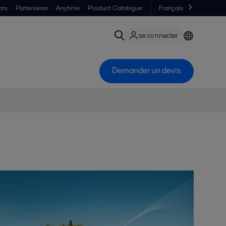
ars
Partenaires
Anytime
Product Catalogue
Français
se connecter
Demander un devis