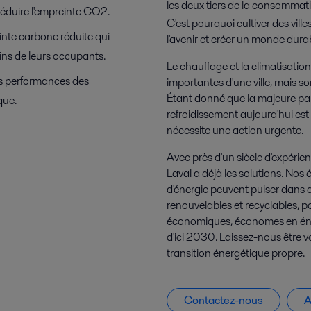
les deux tiers de la consomma
réduire l'empreinte CO2.
C'est pourquoi cultiver des vil
nte carbone réduite qui
l'avenir et créer un monde dura
ins de leurs occupants.
Le chauffage et la climatisati
les performances des
importantes d'une ville, mais s
Étant donné que la majeure parti
que.
refroidissement aujourd'hui est 
nécessite une action urgente.
Avec près d'un siècle d'expérien
Laval a déjà les solutions. N
d'énergie peuvent puiser dans d
renouvelables et recyclables, p
économiques, économes en énerg
d'ici 2030. Laissez-nous être vo
transition énergétique propre.
Contactez-nous
A