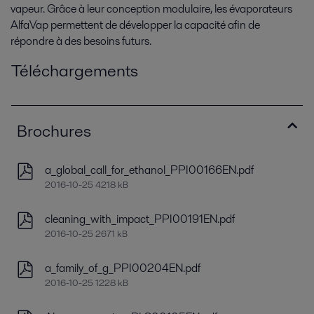
vapeur. Grâce à leur conception modulaire, les évaporateurs
AlfaVap permettent de développer la capacité afin de
répondre à des besoins futurs.
Téléchargements
Brochures
a_global_call_for_ethanol_PPI00166EN.pdf
2016-10-25 4218 kB
cleaning_with_impact_PPI00191EN.pdf
2016-10-25 2671 kB
a_family_of_g_PPI00204EN.pdf
2016-10-25 1228 kB