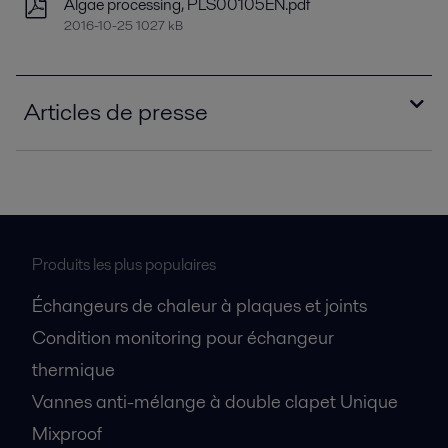
Algae processing, PLS00105EN.pdf
2016-10-25 1027 kB
Articles de presse
editorial_warming_to_the_challenge_PPI0056
0EN.pdf
2016-10-25 663 kB
editorial_bioenergy_insight_PPI00514EN.pdf
Produits les plus populaires
2016-10-25 631 kB
Échangeurs de chaleur à plaques et joints
editorial_PPI00281EN.pdf
Condition monitoring pour échangeur
2016-10-25 473 kB
thermique
Vannes anti-mélange à double clapet Unique
Mixproof