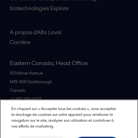
biotechnologies Explore
A propos
A propos d'Alfa Laval
Carrière
Eastern Canada, Head Office
101 Milner Avenue
M1S 4S6
Scarborough
Canada
+1 416 299-6101
En cliquant sur « Accepter tous les cookies », vous acceptez
le stockage de cookies sur votre appareil pour améliorer la
Tous les bureaux et partenaires
navigation sur le site, analyser son utilisation et contribuer à
nos efforts de marketing.