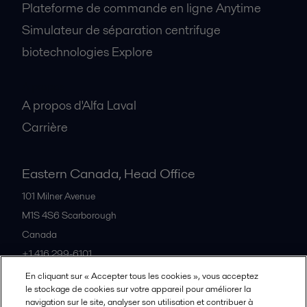
Plateforme de commande en ligne Anytime
Simulateur de séparation centrifuge
biotechnologies Explore
A propos
A propos d'Alfa Laval
Carrière
Eastern Canada, Head Office
101 Milner Avenue
M1S 4S6
Scarborough
Canada
+1 416 299-6101
En cliquant sur « Accepter tous les cookies », vous acceptez
le stockage de cookies sur votre appareil pour améliorer la
Tous les bureaux et partenaires
navigation sur le site, analyser son utilisation et contribuer à