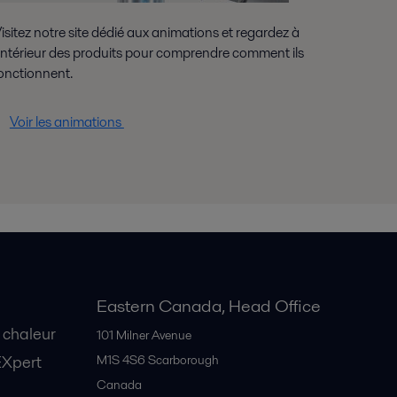
isitez notre site dédié aux animations et regardez à
'intérieur des produits pour comprendre comment ils
onctionnent.
Voir les animations
Eastern Canada, Head Office
 chaleur
101 Milner Avenue
EXpert
M1S 4S6
Scarborough
Canada