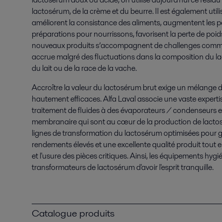
lactosérum, de la crème et du beurre. Il est également util
améliorent la consistance des aliments, augmentent les p
préparations pour nourrissons, favorisent la perte de poids
nouveaux produits s’accompagnent de challenges comme 
accrue malgré des fluctuations dans la composition du la
du lait ou de la race de la vache.
Accroître la valeur du lactosérum brut exige un mélange 
hautement efficaces. Alfa Laval associe une vaste expertis
traitement de fluides à des évaporateurs / condenseurs et
membranaire qui sont au cœur de la production de lacto
lignes de transformation du lactosérum optimisées pour gar
rendements élevés et une excellente qualité produit tou
et l'usure des pièces critiques. Ainsi, les équipements hyg
transformateurs de lactosérum d'avoir l'esprit tranquille.
Catalogue produits