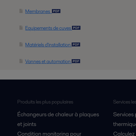
Membranes
Equipements de cuves
Matériels d'installation
Vannes et automation
Produits les plus populaires
Services le
Échangeurs de chaleur à plaques
Services
et joints
thermique
Condition monitoring pour
Calculez