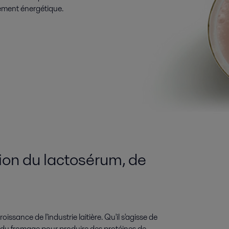
dement énergétique.
tion du lactosérum, de
ssance de l'industrie laitière. Qu'il s'agisse de
u du fromage pour produire des protéines de