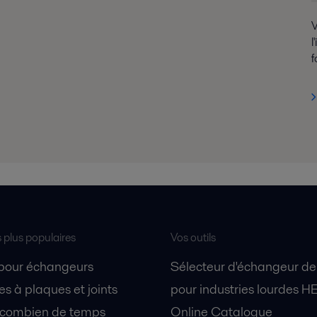
V
l
f
s plus populaires
Vos outils
 pour échangeurs
Sélecteur d'échangeur de
s à plaques et joints
pour industries lourdes H
 combien de temps
Online Catalogue