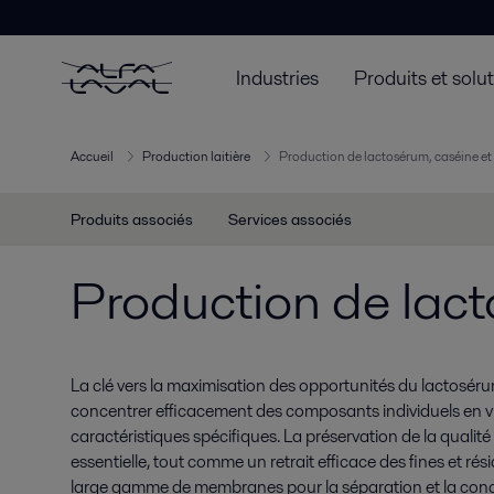
Industries
Produits et solu
Accueil
Production laitière
Production de lactosérum, caséine et
Produits associés
Services associés
Production de lact
La clé vers la maximisation des opportunités du lactosérum
concentrer efficacement des composants individuels en vue
caractéristiques spécifiques. La préservation de la qualit
essentielle, tout comme un retrait efficace des fines et r
large gamme de membranes pour la séparation et la conce