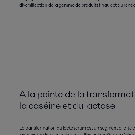
diversification de la gamme de produits finaux et au ren
A la pointe de la transforma
la caséine et du lactose
La transformation du lactosérum est un segment à forte croi
lactosérum doux ou acide, on utilise aujourd'hui ce résid