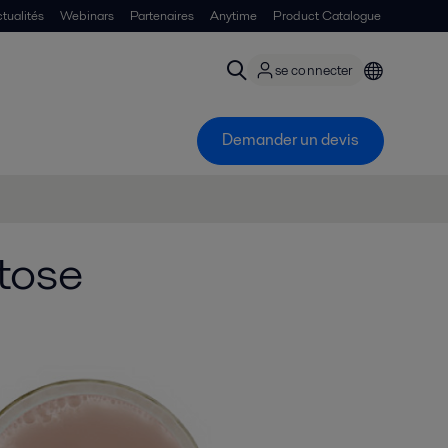
tualités
Webinars
Partenaires
Anytime
Product Catalogue
se connecter
Demander un devis
tose