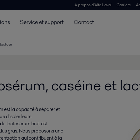
A propos d'Alfa Laval
Carrière
Ac
tions
Service et support
Contact
 lactose
osérum, caséine et lac
 est la capacité à séparer et
 d'isoler leurs
é du lactosérum brut est
ésidus gras. Nous proposons une
ntration qui contribuent à la