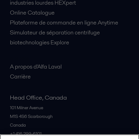
industries lourdes HEXpert
Online Catalogue
Plateforme de commande en ligne Anytime
Simulateur de séparation centrifuge
biotechnologies Explore
A propos
A propos d'Alfa Laval
Carrière
Head Office, Canada
101 Milner Avenue
M1S 4S6
Scarborough
Canada
+1 416 299-6101