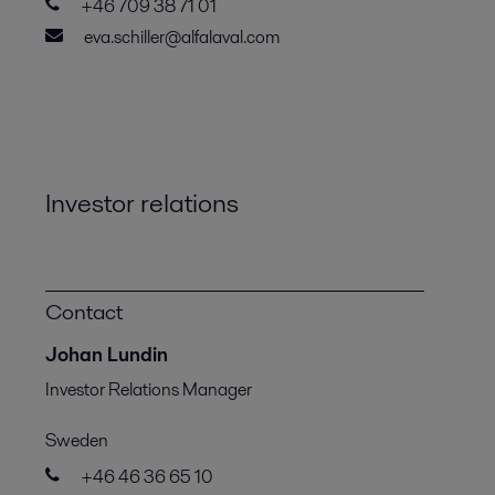
+46 709 38 71 01
eva.schiller@alfalaval.com
Investor relations
Contact
Johan Lundin
Investor Relations Manager
Sweden
+46 46 36 65 10