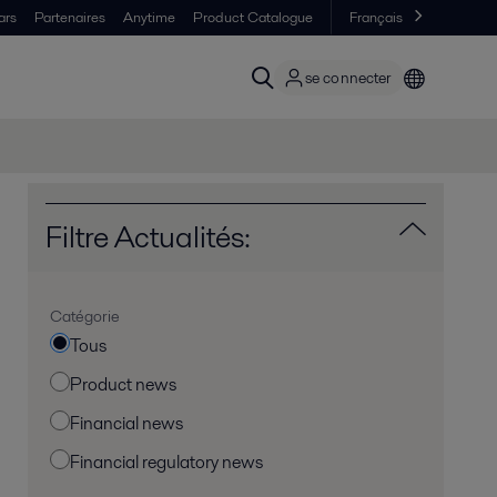
ars
Partenaires
Anytime
Product Catalogue
Français
se connecter
Filtre Actualités:
Catégorie
Tous
Product news
Financial news
Financial regulatory news