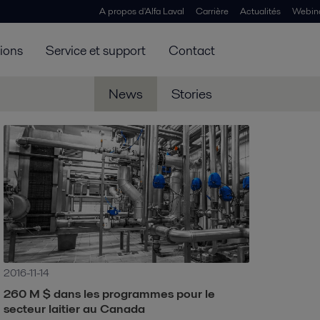
A propos d'Alfa Laval
Carrière
Actualités
Webin
tions
Service et support
Contact
News
Stories
2016-11-14
260 M $ dans les programmes pour le
secteur laitier au Canada