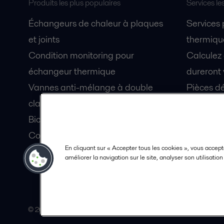
Produits les plus populaires
Services le
Échangeurs de chaleur à plaques
Services
et joints
thermique
Condition monitoring pour
Calculez
échangeur thermique
dureront 
Vannes anti-mélange à double
Pièces dé
clapet Unique Mixproof
Fiches de
Bioréacteurs à membranes MBR
Devenez 
Condition monitoring pour pompes
En cliquant sur « Accepter tous les cookies », vous accept
Lubrification par air fluidisé pour
améliorer la navigation sur le site, analyser son utilisatio
coque de navire OceanGlide
© 2015-2026, ALFA LAVAL