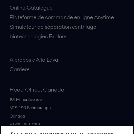
Online Catalogue
Plateforme de commande en ligne Anytime
Simulateur de séparation centrifuge
biotechnologies Explore
A propos
A propos d'Alfa Laval
Carrière
Head Office, Canada
101 Milner Avenue
M1S 4S6
Scarborough
Canada
+1 416 299-6101
En cliquant sur « Accepter tous les cookies », vous acceptez