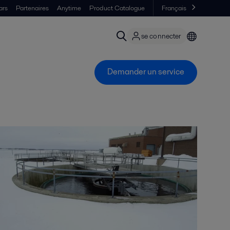
ars
Partenaires
Anytime
Product Catalogue
Français
se connecter
Demander un service