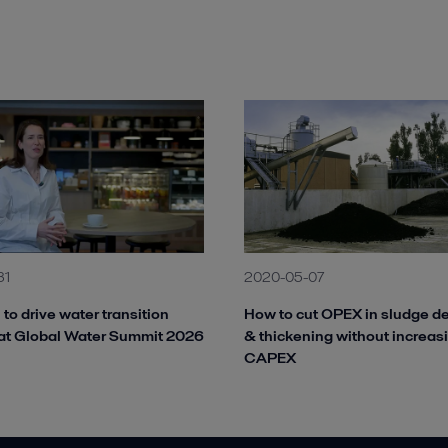
31
2020-05-07
 to drive water transition
How to cut OPEX in sludge d
at Global Water Summit 2026
& thickening without increas
CAPEX