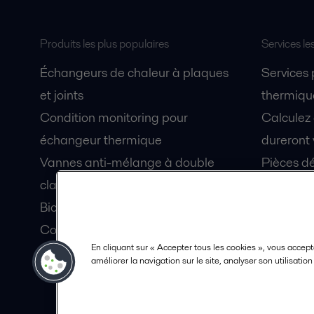
Produits les plus populaires
Services le
Échangeurs de chaleur à plaques
Services
et joints
thermique
Condition monitoring pour
Calculez
échangeur thermique
dureront 
Vannes anti-mélange à double
Pièces dé
clapet Unique Mixproof
Fiches de
Bioréacteurs à membranes MBR
Devenez 
Condition monitoring pour pompes
En cliquant sur « Accepter tous les cookies », vous accept
Lubrification par air fluidisé pour
améliorer la navigation sur le site, analyser son utilisatio
coque de navire OceanGlide